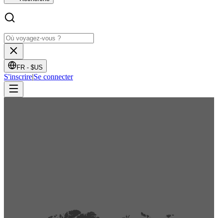
FR -
$US
S'inscrire
|
Se connecter