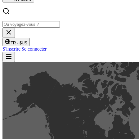
FR -
$US
S'inscrire
|
Se connecter