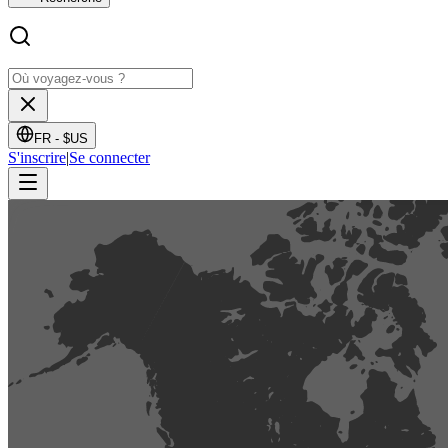
FR -
$US
S'inscrire
|
Se connecter