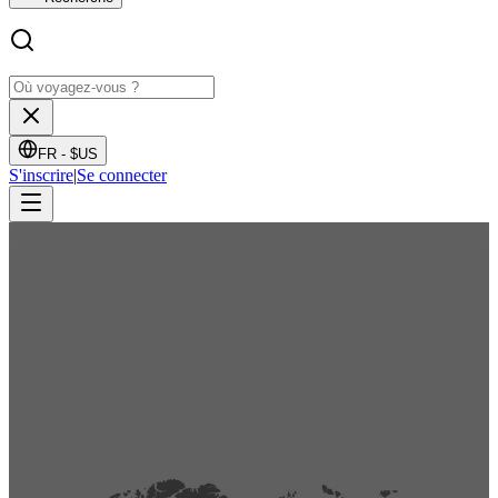
FR -
$US
S'inscrire
|
Se connecter