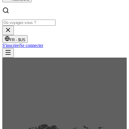
FR -
$US
S'inscrire
|
Se connecter