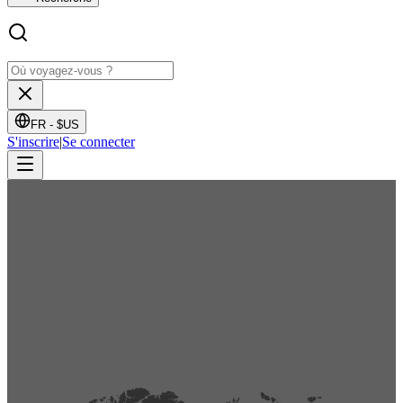
FR -
$US
S'inscrire
|
Se connecter