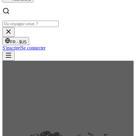
FR -
$US
S'inscrire
|
Se connecter