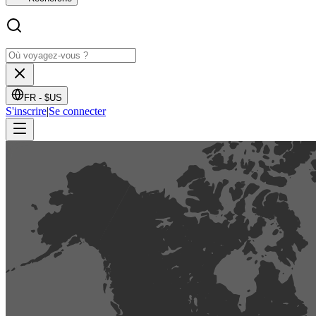
FR -
$US
S'inscrire
|
Se connecter