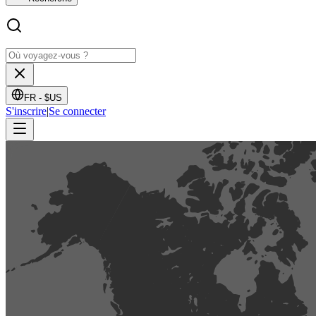
FR -
$US
S'inscrire
|
Se connecter