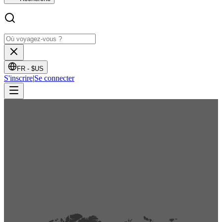
FR -
$US
S'inscrire
|
Se connecter