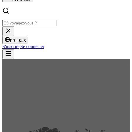
FR -
$US
S'inscrire
|
Se connecter