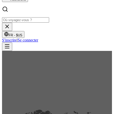
FR -
$US
S'inscrire
|
Se connecter