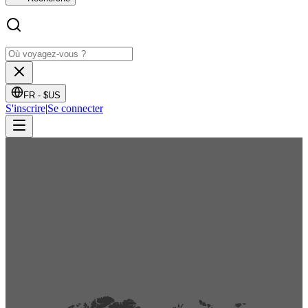
FR -
$US
S'inscrire
|
Se connecter