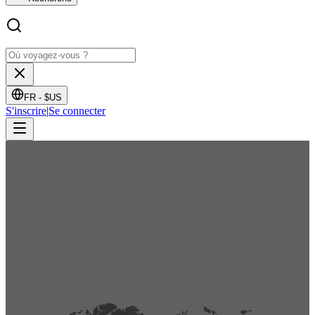
FR -
$US
S'inscrire
|
Se connecter