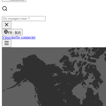
FR -
$US
S'inscrire
|
Se connecter