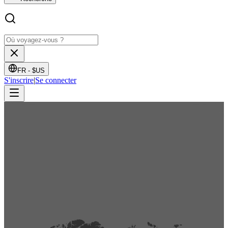
FR -
$US
S'inscrire
|
Se connecter