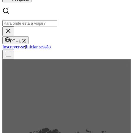
PT -
US$
Inscrever-se
|
Iniciar sessão