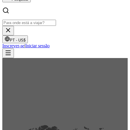
PT -
US$
Inscrever-se
|
Iniciar sessão