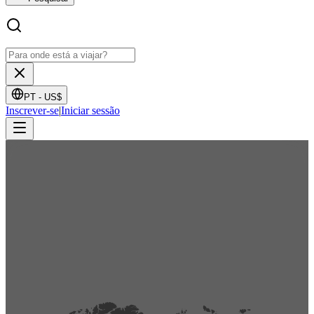
PT -
US$
Inscrever-se
|
Iniciar sessão