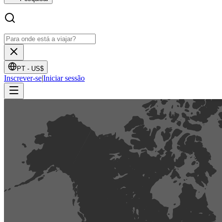
PT -
US$
Inscrever-se
|
Iniciar sessão