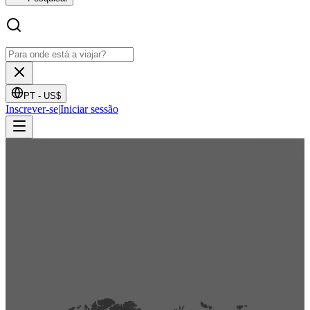
PT -
US$
Inscrever-se
|
Iniciar sessão