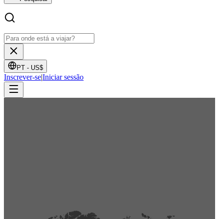
PT -
US$
Inscrever-se
|
Iniciar sessão