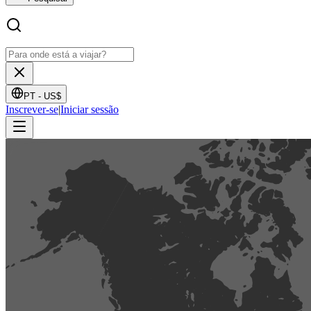
PT -
US$
Inscrever-se
|
Iniciar sessão