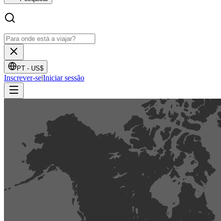
PT -
US$
Inscrever-se
|
Iniciar sessão