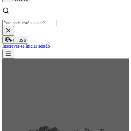
PT -
US$
Inscrever-se
|
Iniciar sessão