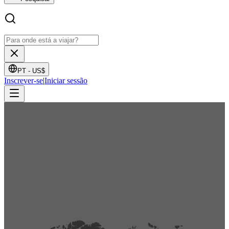
PT -
US$
Inscrever-se
|
Iniciar sessão