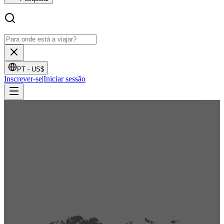
PT -
US$
Inscrever-se
|
Iniciar sessão