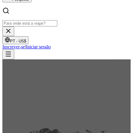
PT -
US$
Inscrever-se
|
Iniciar sessão