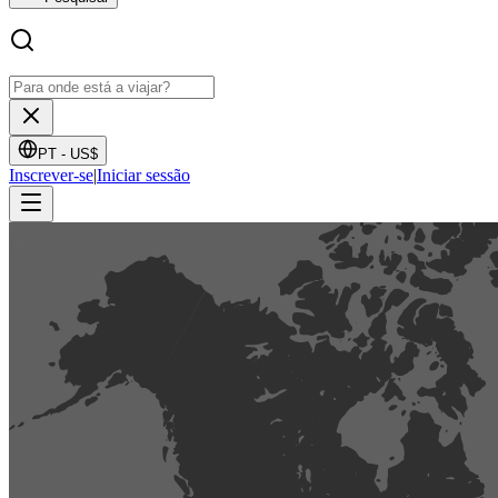
PT -
US$
Inscrever-se
|
Iniciar sessão