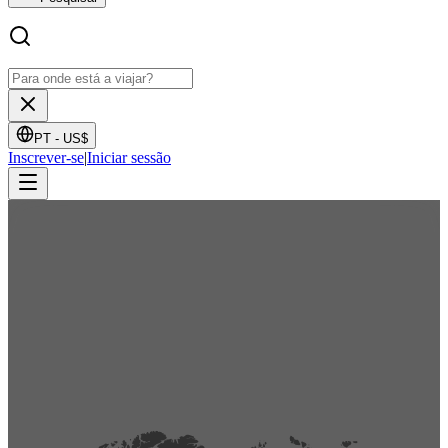
PT -
US$
Inscrever-se
|
Iniciar sessão