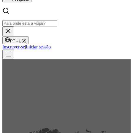
PT -
US$
Inscrever-se
|
Iniciar sessão