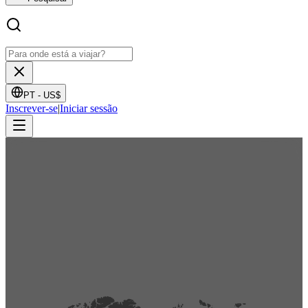
PT -
US$
Inscrever-se
|
Iniciar sessão