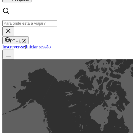
PT -
US$
Inscrever-se
|
Iniciar sessão