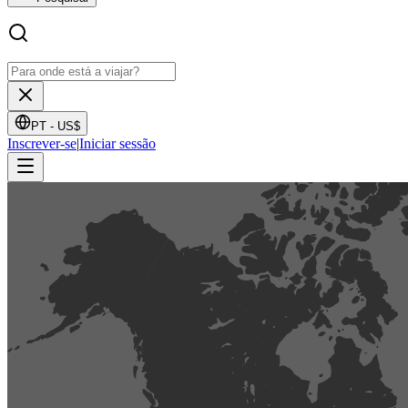
PT -
US$
Inscrever-se
|
Iniciar sessão