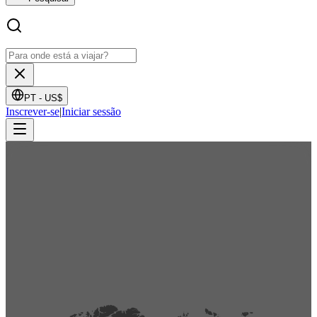
PT -
US$
Inscrever-se
|
Iniciar sessão