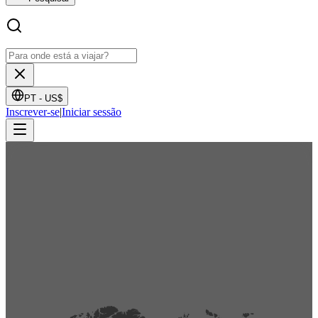
PT -
US$
Inscrever-se
|
Iniciar sessão