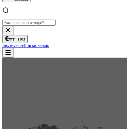
PT -
US$
Inscrever-se
|
Iniciar sessão