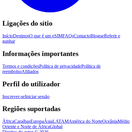
Ligações do sítio
Início
Destinos
O que é um eSIM
FAQs
Contacto
Blogue
Referir e
ganhar
Informações importantes
Termos e condições
Política de privacidade
Política de
reembolso
Afiliados
Perfil do utilizador
Inscrever-se
Iniciar sessão
Regiões suportadas
África
Caraíbas
Europa
Ásia
LATAM
América do Norte
Oceânia
Médio
Oriente e Norte de África
Global
Direitos de autor
©
2026