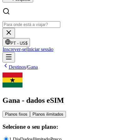
PT -
US$
Inscrever-se
|
Iniciar sessão
Destinos
/
Gana
Gana - dados eSIM
Planos fixos
Planos ilimitados
Selecione o seu plano:
1 Dia
Dados
Ilimitado
Preço