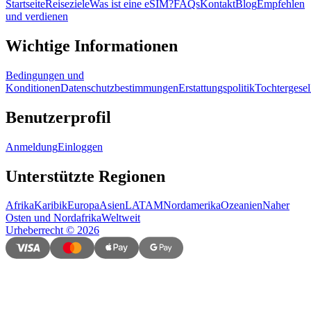
Startseite
Reiseziele
Was ist eine eSIM?
FAQs
Kontakt
Blog
Empfehlen
und verdienen
Wichtige Informationen
Bedingungen und
Konditionen
Datenschutzbestimmungen
Erstattungspolitik
Tochtergesel
Benutzerprofil
Anmeldung
Einloggen
Unterstützte Regionen
Afrika
Karibik
Europa
Asien
LATAM
Nordamerika
Ozeanien
Naher
Osten und Nordafrika
Weltweit
Urheberrecht
©
2026