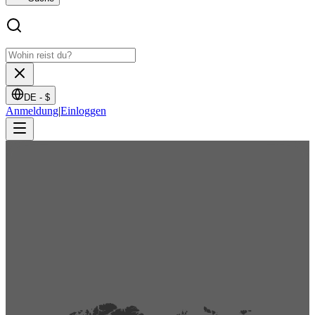
DE -
$
Anmeldung
|
Einloggen