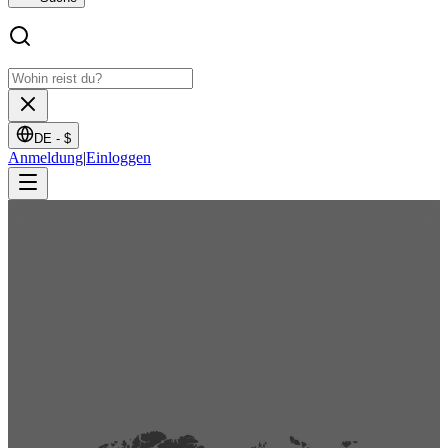
DE -
$
Anmeldung
|
Einloggen