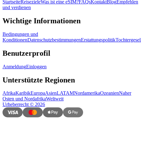
Startseite
Reiseziele
Was ist eine eSIM?
FAQs
Kontakt
Blog
Empfehlen
und verdienen
Wichtige Informationen
Bedingungen und
Konditionen
Datenschutzbestimmungen
Erstattungspolitik
Tochtergesel
Benutzerprofil
Anmeldung
Einloggen
Unterstützte Regionen
Afrika
Karibik
Europa
Asien
LATAM
Nordamerika
Ozeanien
Naher
Osten und Nordafrika
Weltweit
Urheberrecht
©
2026