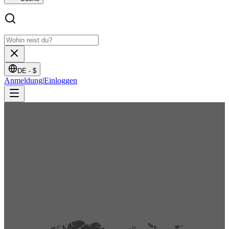
DE -
$
Anmeldung
|
Einloggen