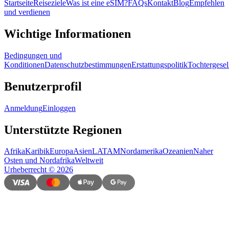
Startseite
Reiseziele
Was ist eine eSIM?
FAQs
Kontakt
Blog
Empfehlen
und verdienen
Wichtige Informationen
Bedingungen und
Konditionen
Datenschutzbestimmungen
Erstattungspolitik
Tochtergesel
Benutzerprofil
Anmeldung
Einloggen
Unterstützte Regionen
Afrika
Karibik
Europa
Asien
LATAM
Nordamerika
Ozeanien
Naher
Osten und Nordafrika
Weltweit
Urheberrecht
©
2026