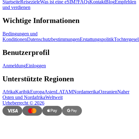
Startseite
Reiseziele
Was ist eine eSIM?
FAQs
Kontakt
Blog
Empfehlen
und verdienen
Wichtige Informationen
Bedingungen und
Konditionen
Datenschutzbestimmungen
Erstattungspolitik
Tochtergesel
Benutzerprofil
Anmeldung
Einloggen
Unterstützte Regionen
Afrika
Karibik
Europa
Asien
LATAM
Nordamerika
Ozeanien
Naher
Osten und Nordafrika
Weltweit
Urheberrecht
©
2026