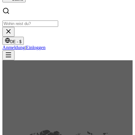
DE -
$
Anmeldung
|
Einloggen