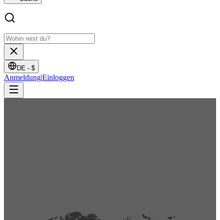
DE -
$
Anmeldung
|
Einloggen