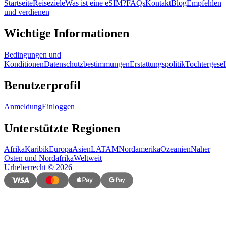
Startseite
Reiseziele
Was ist eine eSIM?
FAQs
Kontakt
Blog
Empfehlen
und verdienen
Wichtige Informationen
Bedingungen und
Konditionen
Datenschutzbestimmungen
Erstattungspolitik
Tochtergesel
Benutzerprofil
Anmeldung
Einloggen
Unterstützte Regionen
Afrika
Karibik
Europa
Asien
LATAM
Nordamerika
Ozeanien
Naher
Osten und Nordafrika
Weltweit
Urheberrecht
©
2026