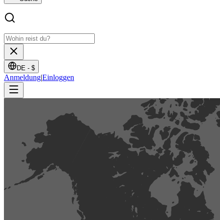
DE -
$
Anmeldung
|
Einloggen