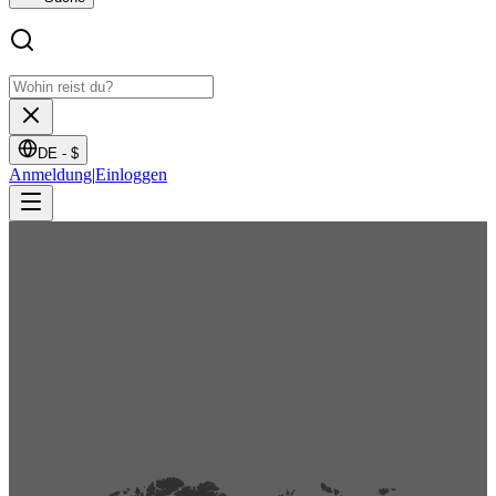
DE -
$
Anmeldung
|
Einloggen