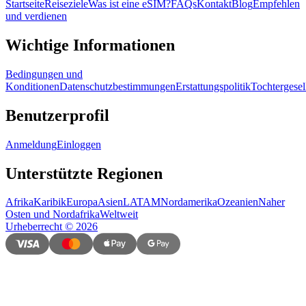
Startseite
Reiseziele
Was ist eine eSIM?
FAQs
Kontakt
Blog
Empfehlen
und verdienen
Wichtige Informationen
Bedingungen und
Konditionen
Datenschutzbestimmungen
Erstattungspolitik
Tochtergesel
Benutzerprofil
Anmeldung
Einloggen
Unterstützte Regionen
Afrika
Karibik
Europa
Asien
LATAM
Nordamerika
Ozeanien
Naher
Osten und Nordafrika
Weltweit
Urheberrecht
©
2026