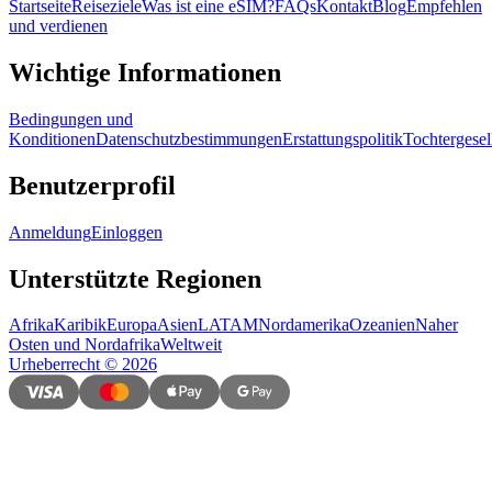
Startseite
Reiseziele
Was ist eine eSIM?
FAQs
Kontakt
Blog
Empfehlen
und verdienen
Wichtige Informationen
Bedingungen und
Konditionen
Datenschutzbestimmungen
Erstattungspolitik
Tochtergesel
Benutzerprofil
Anmeldung
Einloggen
Unterstützte Regionen
Afrika
Karibik
Europa
Asien
LATAM
Nordamerika
Ozeanien
Naher
Osten und Nordafrika
Weltweit
Urheberrecht
©
2026