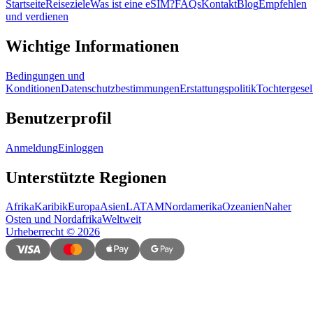
Startseite
Reiseziele
Was ist eine eSIM?
FAQs
Kontakt
Blog
Empfehlen
und verdienen
Wichtige Informationen
Bedingungen und
Konditionen
Datenschutzbestimmungen
Erstattungspolitik
Tochtergesel
Benutzerprofil
Anmeldung
Einloggen
Unterstützte Regionen
Afrika
Karibik
Europa
Asien
LATAM
Nordamerika
Ozeanien
Naher
Osten und Nordafrika
Weltweit
Urheberrecht
©
2026