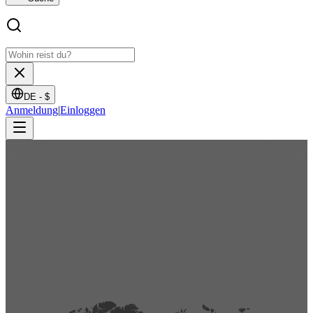
DE -
$
Anmeldung
|
Einloggen