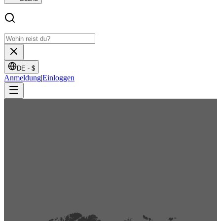
DE -
$
Anmeldung
|
Einloggen