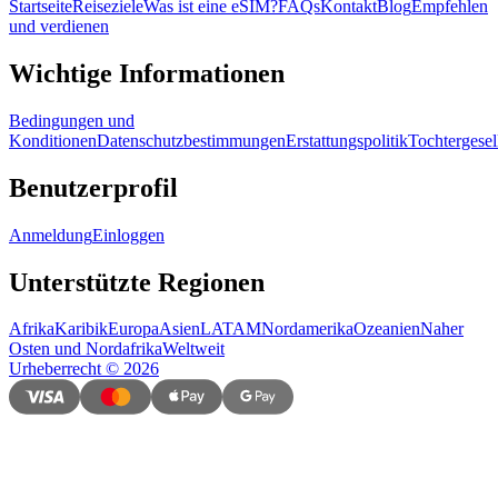
Startseite
Reiseziele
Was ist eine eSIM?
FAQs
Kontakt
Blog
Empfehlen
und verdienen
Wichtige Informationen
Bedingungen und
Konditionen
Datenschutzbestimmungen
Erstattungspolitik
Tochtergesel
Benutzerprofil
Anmeldung
Einloggen
Unterstützte Regionen
Afrika
Karibik
Europa
Asien
LATAM
Nordamerika
Ozeanien
Naher
Osten und Nordafrika
Weltweit
Urheberrecht
©
2026