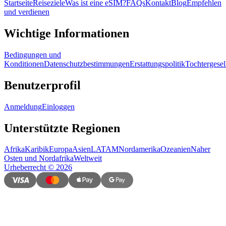
Startseite
Reiseziele
Was ist eine eSIM?
FAQs
Kontakt
Blog
Empfehlen
und verdienen
Wichtige Informationen
Bedingungen und
Konditionen
Datenschutzbestimmungen
Erstattungspolitik
Tochtergesel
Benutzerprofil
Anmeldung
Einloggen
Unterstützte Regionen
Afrika
Karibik
Europa
Asien
LATAM
Nordamerika
Ozeanien
Naher
Osten und Nordafrika
Weltweit
Urheberrecht
©
2026