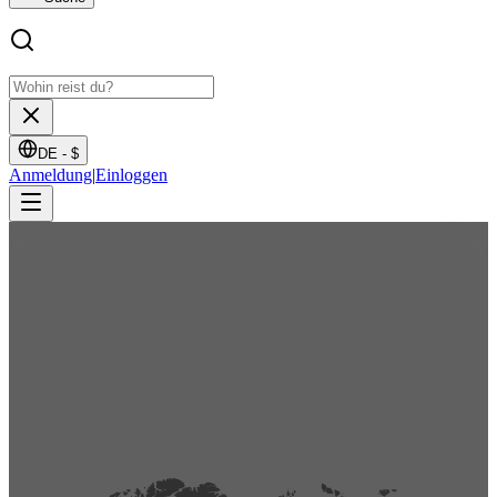
DE -
$
Anmeldung
|
Einloggen