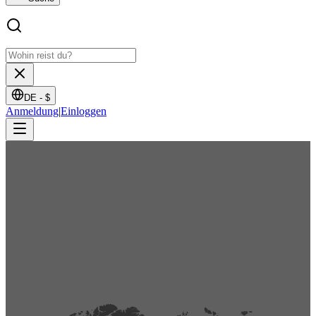
DE -
$
Anmeldung
|
Einloggen