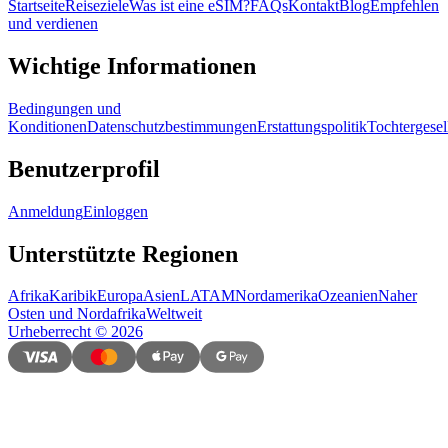
Startseite
Reiseziele
Was ist eine eSIM?
FAQs
Kontakt
Blog
Empfehlen
und verdienen
Wichtige Informationen
Bedingungen und
Konditionen
Datenschutzbestimmungen
Erstattungspolitik
Tochtergesel
Benutzerprofil
Anmeldung
Einloggen
Unterstützte Regionen
Afrika
Karibik
Europa
Asien
LATAM
Nordamerika
Ozeanien
Naher
Osten und Nordafrika
Weltweit
Urheberrecht
©
2026